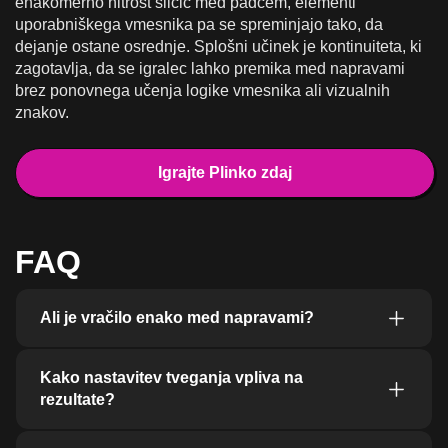
enakomerno hitrost sličic med padcem, elementi
uporabniškega vmesnika pa se spreminjajo tako, da
dejanje ostane osrednje. Splošni učinek je kontinuiteta, ki
zagotavlja, da se igralec lahko premika med napravami
brez ponovnega učenja logike vmesnika ali vizualnih
znakov.
Igrajte Plinko zdaj
FAQ
Ali je vračilo enako med napravami?
Kako nastavitev tveganja vpliva na
rezultate?