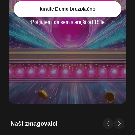
Igrajte Demo brezplačno
*Potrjujem, da sem starejši od 18 let
Naši zmagovalci