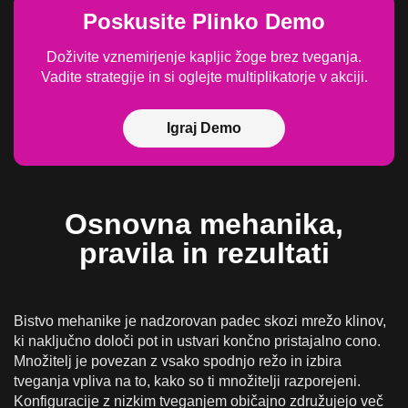
Poskusite Plinko Demo
Doživite vznemirjenje kapljic žoge brez tveganja.
Vadite strategije in si oglejte multiplikatorje v akciji.
Igraj Demo
Osnovna mehanika,
pravila in rezultati
Bistvo mehanike je nadzorovan padec skozi mrežo klinov,
ki naključno določi pot in ustvari končno pristajalno cono.
Množitelj je povezan z vsako spodnjo režo in izbira
tveganja vpliva na to, kako so ti množitelji razporejeni.
Konfiguracije z nizkim tveganjem običajno združujejo več