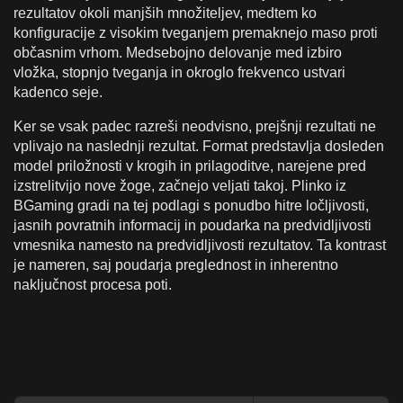
rezultatov okoli manjših množiteljev, medtem ko
konfiguracije z visokim tveganjem premaknejo maso proti
občasnim vrhom. Medsebojno delovanje med izbiro
vložka, stopnjo tveganja in okroglo frekvenco ustvari
kadenco seje.
Ker se vsak padec razreši neodvisno, prejšnji rezultati ne
vplivajo na naslednji rezultat. Format predstavlja dosleden
model priložnosti v krogih in prilagoditve, narejene pred
izstrelitvijo nove žoge, začnejo veljati takoj. Plinko iz
BGaming gradi na tej podlagi s ponudbo hitre ločljivosti,
jasnih povratnih informacij in poudarka na predvidljivosti
vmesnika namesto na predvidljivosti rezultatov. Ta kontrast
je nameren, saj poudarja preglednost in inherentno
naključnost procesa poti.