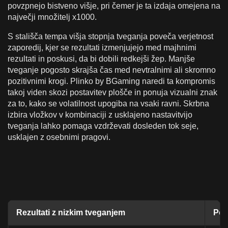
povzpnejo bistveno višje, pri čemer je ta izdaja omejena na
največji množitelj x1000.
S stališča tempa višja stopnja tveganja poveča verjetnost
zaporedij, kjer se rezultati izmenjujejo med majhnimi
rezultati in poskusi, da bi dobili redkejši žep. Manjše
tveganje pogosto skrajša čas med nevtralnimi ali skromno
pozitivnimi krogi. Plinko by BGaming naredi ta kompromis
takoj viden skozi postavitev plošče in ponuja vizualni znak
za to, kako se volatilnost upogiba na vsaki ravni. Skrbna
izbira vložkov v kombinaciji z usklajeno nastavitvijo
tveganja lahko pomaga vzdrževati dosleden tok seje,
usklajen z osebnimi pragovi.
Rezultati z nizkim tveganjem
Pogo