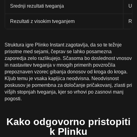
Srednji rezultati tveganja
Ura
Rezultati z visokim tveganjem
Red
Struktura igre Plinko Instant zagotavlja, da so te težnje
prisotne med sejami, čeprav se lahko posamezna
zaporedja zelo razlikujejo. Sčasoma bo doslednost vnosov
in nastavitev tveganja v mnogih primerih povzročila
prepoznaven vzorec gibanja donosov od kroga do kroga.
Kljub temu je vsaka kapljica neodvisna. Neodvisnost
poskusov je pomembna za določanje pričakovanj, zlasti pri
višjih stopnjah tveganja, kjer so vrhovi po zasnovi manj
pogosti.
Kako odgovorno pristopiti
k Plinku